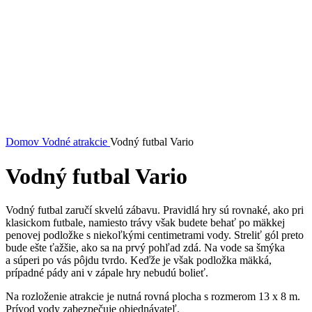
Domov
Vodné atrakcie
Vodný futbal Vario
Vodný futbal Vario
Vodný futbal zaručí skvelú zábavu. Pravidlá hry sú rovnaké, ako pri
klasickom futbale, namiesto trávy však budete behať po mäkkej
penovej podložke s niekoľkými centimetrami vody. Streliť gól preto
bude ešte ťažšie, ako sa na prvý pohľad zdá. Na vode sa šmýka
a súperi po vás pôjdu tvrdo. Keďže je však podložka mäkká,
prípadné pády ani v zápale hry nebudú bolieť.
Na rozloženie atrakcie je nutná rovná plocha s rozmerom 13 x 8 m.
Prívod vody zabezpečuje objednávateľ.