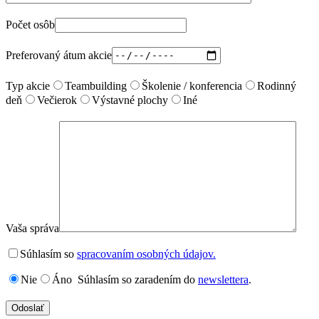
Počet osôb
Preferovaný átum akcie
Typ akcie
Teambuilding
Školenie / konferencia
Rodinný
deň
Večierok
Výstavné plochy
Iné
Vaša správa
Súhlasím so
spracovaním osobných údajov.
Nie
Áno
Súhlasím so zaradením do
newslettera
.