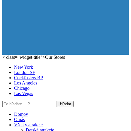
< class="widget-title">Our Stores
New York
London SF
Cockfosters BP
Los Angeles
Chicago
Las Vegas
Hľadať
Domov
O nás
Všetky atrakcie
Detské atrakcie