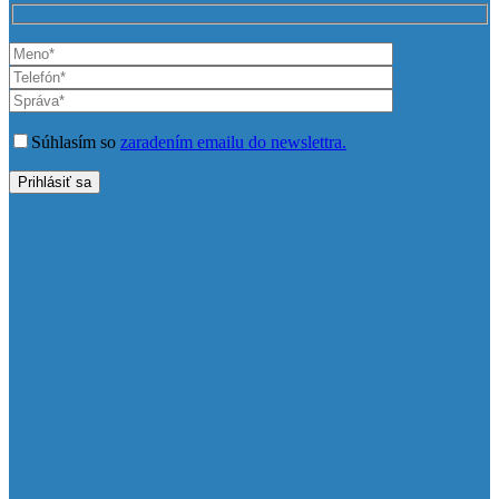
Súhlasím so
zaradením emailu do newslettra.