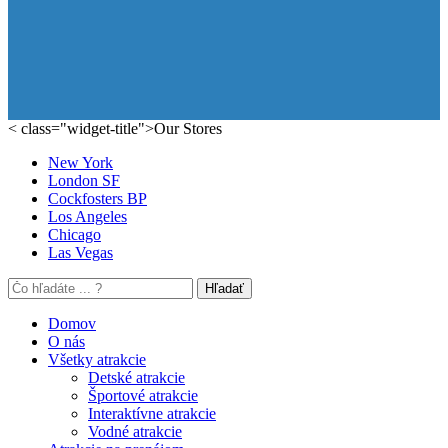
< class="widget-title">Our Stores
New York
London SF
Cockfosters BP
Los Angeles
Chicago
Las Vegas
Hľadať
Domov
O nás
Všetky atrakcie
Detské atrakcie
Športové atrakcie
Interaktívne atrakcie
Vodné atrakcie