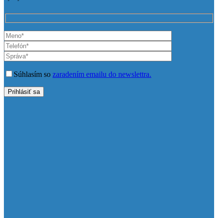
Súhlasím so
zaradením emailu do newslettra.