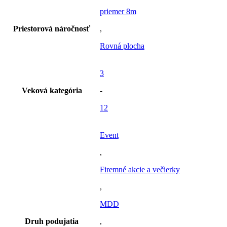
priemer 8m
Priestorová náročnosť
,
Rovná plocha
3
Veková kategória
-
12
Event
,
Firemné akcie a večierky
,
MDD
Druh podujatia
,