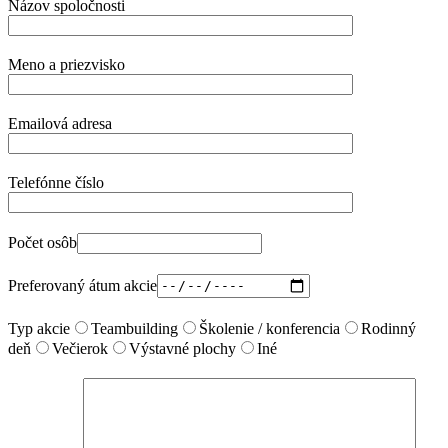
Názov spoločnosti
Meno a priezvisko
Emailová adresa
Telefónne číslo
Počet osôb
Preferovaný átum akcie
Typ akcie
Teambuilding
Školenie / konferencia
Rodinný
deň
Večierok
Výstavné plochy
Iné