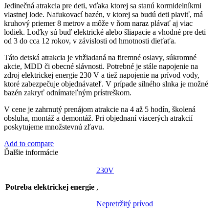
Jedinečná atrakcia pre deti, vďaka ktorej sa stanú kormidelníkmi
vlastnej lode. Nafukovací bazén, v ktorej sa budú deti plaviť, má
kruhový priemer 8 metrov a môže v ňom naraz plávať aj viac
lodiek. Loďky sú buď elektrické alebo šliapacie a vhodné pre deti
od 3 do cca 12 rokov, v závislosti od hmotnosti dieťaťa.
Táto detská atrakcia je vhžiadaná na firemné oslavy, súkromné
akcie, MDD či obecné slávnosti. Potrebné je stále napojenie na
zdroj elektrickej energie 230 V a tiež napojenie na prívod vody,
ktoré zabezpečuje objednávateľ. V prípade silného slnka je možné
bazén zakryť odnímateľným prístreškom.
V cene je zahrnutý prenájom atrakcie na 4 až 5 hodín, školená
obsluha, montáž a demontáž. Pri objednaní viacerých atrakcií
poskytujeme množstevnú zľavu.
Add to compare
Ďalšie informácie
230V
Potreba elektrickej energie
,
Nepretržitý prívod