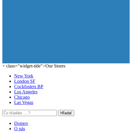
< class="widget-title">Our Stores
New York
London SF
Cockfosters BP
Los Angeles
Chicago
Las Vegas
Hľadať
Domov
O nás