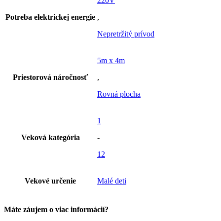
220V
Potreba elektrickej energie
,
Nepretržitý prívod
5m x 4m
Priestorová náročnosť
,
Rovná plocha
1
Veková kategória
-
12
Vekové určenie
Malé deti
Máte záujem o viac informácií?