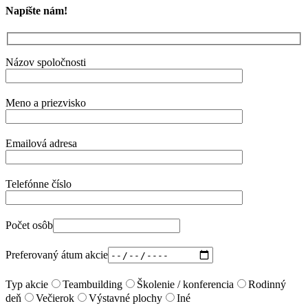
Napíšte nám!
Názov spoločnosti
Meno a priezvisko
Emailová adresa
Telefónne číslo
Počet osôb
Preferovaný átum akcie
Typ akcie
Teambuilding
Školenie / konferencia
Rodinný
deň
Večierok
Výstavné plochy
Iné