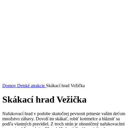
Domov
Detské atrakcie
Skákací hrad Vežička
Skákací hrad Vežička
Nafukovací hrad v podobe skutočnej pevnosti prinesie vašim deťom
množstvo zábavy. Dovolí im skákať, robiť kotrmelce a blázniť sa
podľa vlastných pravidiel. Z troch strán je ohraničený nafukovacími