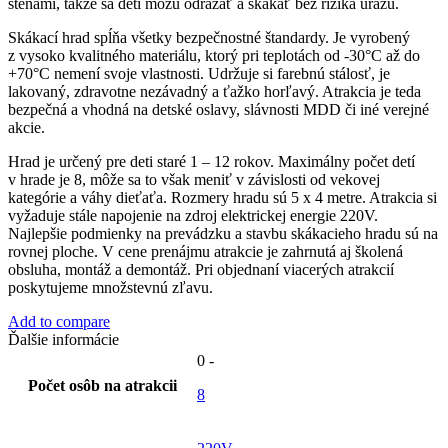
stenami, takže sa deti môžu odrážať a skákať bez rizika úrazu.
Skákací hrad spĺňa všetky bezpečnostné štandardy. Je vyrobený
z vysoko kvalitného materiálu, ktorý pri teplotách od -30°C až do
+70°C nemení svoje vlastnosti. Udržuje si farebnú stálosť, je
lakovaný, zdravotne nezávadný a ťažko horľavý. Atrakcia je teda
bezpečná a vhodná na detské oslavy, slávnosti MDD či iné verejné
akcie.
Hrad je určený pre deti staré 1 – 12 rokov. Maximálny počet detí
v hrade je 8, môže sa to však meniť v závislosti od vekovej
kategórie a váhy dieťaťa. Rozmery hradu sú 5 x 4 metre. Atrakcia si
vyžaduje stále napojenie na zdroj elektrickej energie 220V.
Najlepšie podmienky na prevádzku a stavbu skákacieho hradu sú na
rovnej ploche. V cene prenájmu atrakcie je zahrnutá aj školená
obsluha, montáž a demontáž. Pri objednaní viacerých atrakcií
poskytujeme množstevnú zľavu.
Add to compare
Ďalšie informácie
0 -
Počet osôb na atrakcii
8