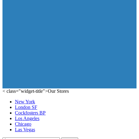
< class="widget-title">Our Stores
New York
London SF
Cockfosters BP
Los Angeles
Chicago
Las Vegas