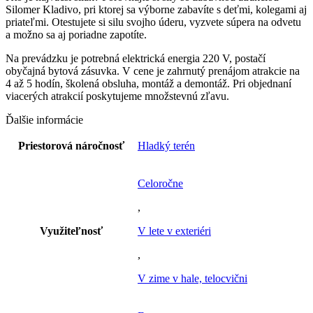
Silomer Kladivo, pri ktorej sa výborne zabavíte s deťmi, kolegami aj
priateľmi. Otestujete si silu svojho úderu, vyzvete súpera na odvetu
a možno sa aj poriadne zapotíte.
Na prevádzku je potrebná elektrická energia 220 V, postačí
obyčajná bytová zásuvka. V cene je zahrnutý prenájom atrakcie na
4 až 5 hodín, školená obsluha, montáž a demontáž. Pri objednaní
viacerých atrakcií poskytujeme množstevnú zľavu.
Ďalšie informácie
Priestorová náročnosť
Hladký terén
Celoročne
,
Využiteľnosť
V lete v exteriéri
,
V zime v hale, telocvični