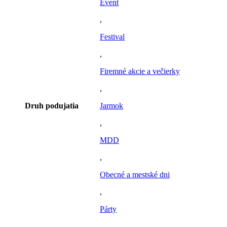
Event
,
Festival
,
Firemné akcie a večierky
,
Druh podujatia
Jarmok
,
MDD
,
Obecné a mestské dni
,
Párty