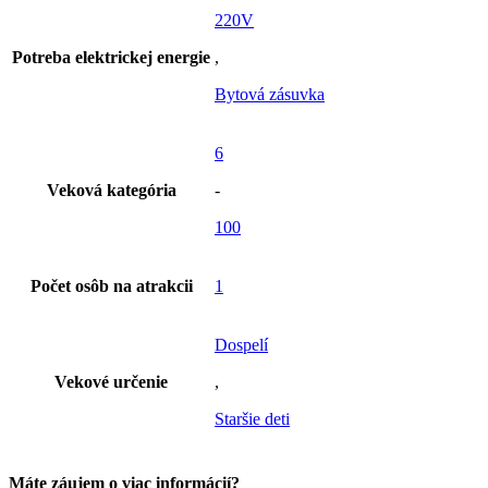
220V
Potreba elektrickej energie
,
Bytová zásuvka
6
Veková kategória
-
100
Počet osôb na atrakcii
1
Dospelí
Vekové určenie
,
Staršie deti
Máte záujem o viac informácií?