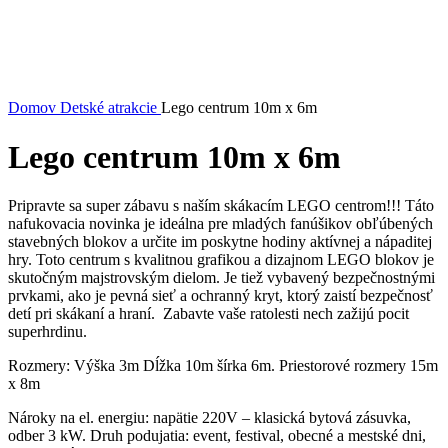
Domov
Detské atrakcie
Lego centrum 10m x 6m
Lego centrum 10m x 6m
Pripravte sa super zábavu s naším skákacím LEGO centrom!!! Táto
nafukovacia novinka je ideálna pre mladých fanúšikov obľúbených
stavebných blokov a určite im poskytne hodiny aktívnej a nápaditej
hry. Toto centrum s kvalitnou grafikou a dizajnom LEGO blokov je
skutočným majstrovským dielom. Je tiež vybavený bezpečnostnými
prvkami, ako je pevná sieť a ochranný kryt, ktorý zaistí bezpečnosť
detí pri skákaní a hraní. Zabavte vaše ratolesti nech zažijú pocit
superhrdinu.
Rozmery: Výška 3m Dĺžka 10m šírka 6m. Priestorové rozmery 15m
x 8m
Nároky na el. energiu: napätie 220V – klasická bytová zásuvka,
odber 3 kW. Druh podujatia: event, festival, obecné a mestské dni,