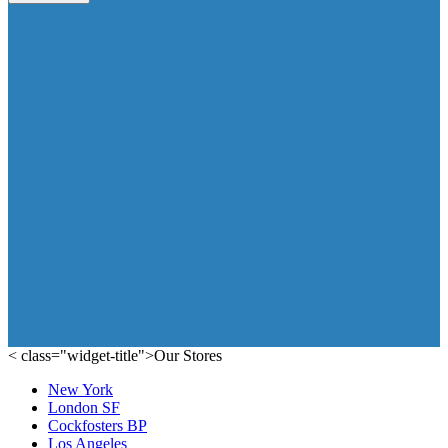
< class="widget-title">Our Stores
New York
London SF
Cockfosters BP
Los Angeles