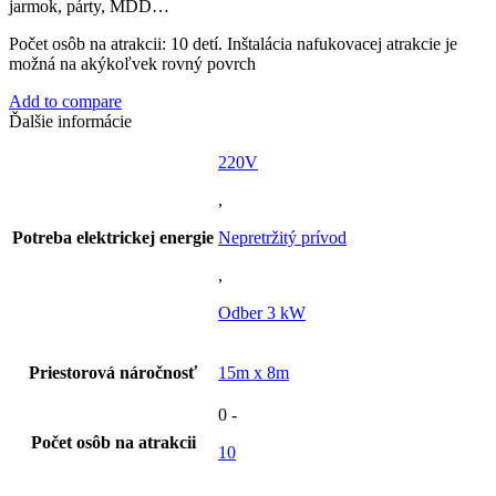
jarmok, párty, MDD…
Počet osôb na atrakcii: 10 detí. Inštalácia nafukovacej atrakcie je
možná na akýkoľvek rovný povrch
Add to compare
Ďalšie informácie
220V
,
Potreba elektrickej energie
Nepretržitý prívod
,
Odber 3 kW
Priestorová náročnosť
15m x 8m
0 -
Počet osôb na atrakcii
10