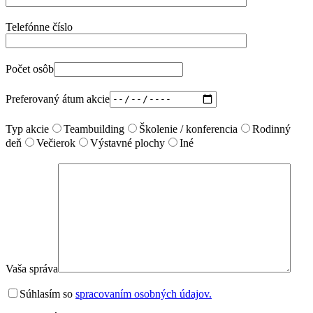
Telefónne číslo
Počet osôb
Preferovaný átum akcie
Typ akcie
Teambuilding
Školenie / konferencia
Rodinný
deň
Večierok
Výstavné plochy
Iné
Vaša správa
Súhlasím so
spracovaním osobných údajov.